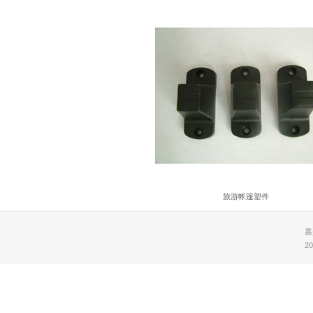
旅游帐篷塑件
嘉
20